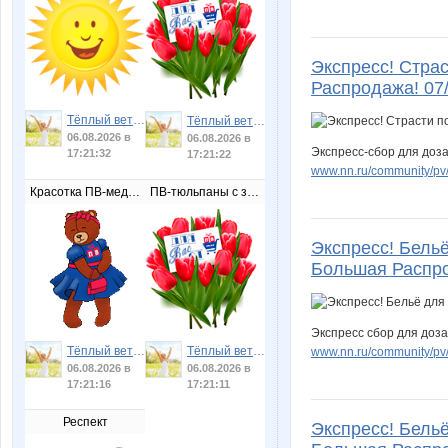
Экспресс! Стра
Распродажа! 07
Тёплый ветер
Тёплый ветер
06.08.2026 в
06.08.2026 в
Экспресс-сбор для доза
17:21:32
17:21:22
www.nn.ru/community/pv/
Красотка ПВ-медведица
ПВ-тюльпаны с запиской
Экспресс! Бельё 
Большая Распро
Экспресс сбор для доза
Тёплый ветер
Тёплый ветер
www.nn.ru/community/pv/
06.08.2026 в
06.08.2026 в
17:21:16
17:21:11
Респект
Экспресс! Бельё 