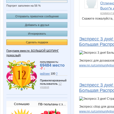
Отлично
Портрет заполнен на 56 %
Buon*e 
коммент
Отправить приватное сообщение
Скажите пожалуйста,
Добавить в друзья
Игнорировать
Экспресс 3 дня! 
Сделать подарок
Большая Распро
Покупаем вместе: БОЛЬШОЙ ШОПИНГ
(взрослый)
Экспресс для дозаказов
популярность:
69484 место
www.nn.ru/community/pv/
-7 ↓
рейтинг
100
?
Привилегированный
пользователь
12
Экспресс 3 дня!
уровня
Большая Распро
Солнышко
ПВ-тюльпаны с запиской
Экспресс сбор для доза
www.nn.ru/community/pv/