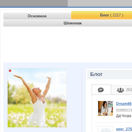
Блог
( 1217 )
Основное
Шпионаж
Блог
26
Dream86
коммент
Дд! Когд
user_27