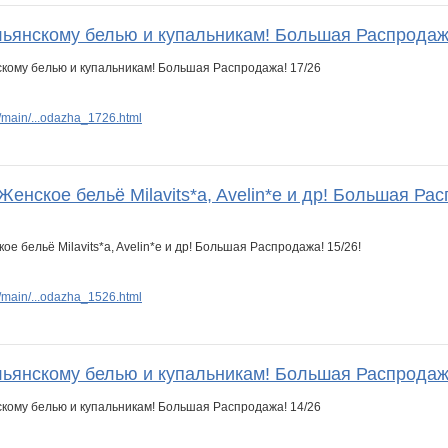
льянскому белью и купальникам! Большая Распродаж
main/...odazha_1726.html
Женское бельё Milavits*a, Avelin*e и др! Большая Рас
main/...odazha_1526.html
льянскому белью и купальникам! Большая Распродаж