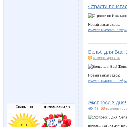
Страсти по Ита
Новый выкуп здесь:
www.nn.ru/community/pv/
Бельё для Вас! 
комментировать
Новый выкуп здесь:
www.nn.ru/community/pv/
Экспресс 3 дня!
Солнышко
ПВ-тюльпаны с запиской
48
комментиров
Купальники - от 495 руб!