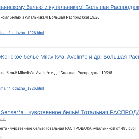
льянскому белью и купальникам! Большая Распродаж
main/...odazha_1926.html
Женское бельё Milavits*a, Avelin*e и др! Большая Рас
main/...odazha_1926.html
 Senser*a - чувственное бельё! Тотальная РАСПРОДАЖ
ать
!!