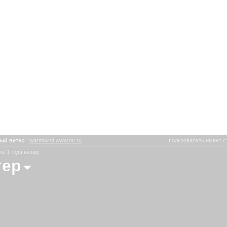
ый ветер
:
warmwind.www.nn.ru
пользователь имеет с
е 1 года назад
тер