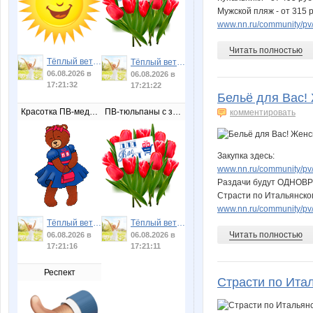
Мужской пляж - от 315 р
www.nn.ru/community/pv/
Читать полностью
Тёплый ветер
Тёплый ветер
06.08.2026 в
06.08.2026 в
17:21:32
17:21:22
Бельё для Вас! 
Красотка ПВ-медведица
ПВ-тюльпаны с запиской
комментировать
Закупка здесь:
www.nn.ru/community/pv/
Раздачи будут ОДНОВР
Страсти по Итальянско
www.nn.ru/community/pv/
Тёплый ветер
Тёплый ветер
Читать полностью
06.08.2026 в
06.08.2026 в
17:21:16
17:21:11
Респект
Страсти по Ита