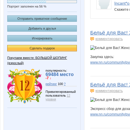
Incant*
Портрет заполнен на 56 %
Скажите 
Отправить приватное сообщение
Добавить в друзья
Бельё для Вас! 
Игнорировать
комментировать
Сделать подарок
Закупка здесь:
Покупаем вместе: БОЛЬШОЙ ШОПИНГ
www.nn.ru/community/pv/
(взрослый)
популярность:
69484 место
-7 ↓
Бельё для Вас! 
рейтинг
100
?
комментировать
Привилегированный
пользователь
12
уровня
Экспресс сбор для доза
www.nn.ru/community/pv/