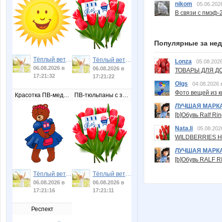
nikom
05.06.202
В связи с пмэф-
Популярные за не
Тёплый ветер
Тёплый ветер
Lonza
05.08.2026
06.08.2026 в
06.08.2026 в
ТОВАРЫ ДЛЯ ДО
17:21:32
17:21:22
Olgs
04.08.2026 
Фото вещей из ки
Красотка ПВ-медведица
ПВ-тюльпаны с запиской
ЛУЧШАЯ МАРК
[b]Обувь Ralf Ri
Nata.li
05.08.202
WILDBERRIES Н
ЛУЧШАЯ МАРК
[b]Обувь RALF RI
Тёплый ветер
Тёплый ветер
06.08.2026 в
06.08.2026 в
17:21:16
17:21:11
Респект