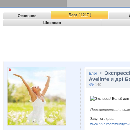
Блог
( 1217 )
Основное
Шпионаж
Экспресс!
>
Блог
Avelin*e и др! 
140
Просмотреть или сохр
Закупка здесь:
www.nn.ru/community/pv/