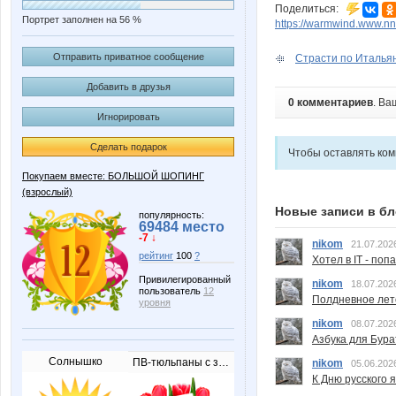
Поделиться:
Портрет заполнен на 56 %
https://warmwind.www.nn
Отправить приватное сообщение
Страсти по Итальянс
Добавить в друзья
0 комментариев
. Ва
Игнорировать
Сделать подарок
Чтобы оставлять ко
Покупаем вместе: БОЛЬШОЙ ШОПИНГ
(взрослый)
Новые записи в бл
популярность:
69484 место
-7 ↓
nikom
21.07.202
рейтинг
100
?
Хотел в IT - поп
Привилегированный
nikom
18.07.202
пользователь
12
Полдневное лет
уровня
nikom
08.07.202
Азбука для Бура
Солнышко
ПВ-тюльпаны с запиской
nikom
05.06.202
К Дню русского 