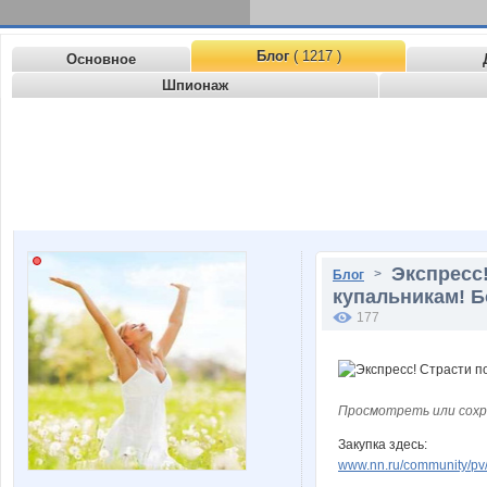
Блог
( 1217 )
Основное
Шпионаж
Экспресс
>
Блог
купальникам! Б
177
Просмотреть или сохр
Закупка здесь:
www.nn.ru/community/pv/