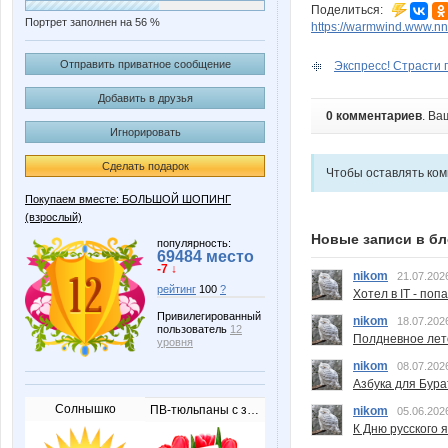
Поделиться:
Портрет заполнен на 56 %
https://warmwind.www.nn
Отправить приватное сообщение
Экспресс! Страсти п
Добавить в друзья
0 комментариев
. Ва
Игнорировать
Сделать подарок
Чтобы оставлять ко
Покупаем вместе: БОЛЬШОЙ ШОПИНГ
(взрослый)
Новые записи в бл
популярность:
69484 место
-7 ↓
nikom
21.07.202
рейтинг
100
?
Хотел в IT - поп
Привилегированный
nikom
18.07.202
пользователь
12
Полдневное лет
уровня
nikom
08.07.202
Азбука для Бура
Солнышко
ПВ-тюльпаны с запиской
nikom
05.06.202
К Дню русского 