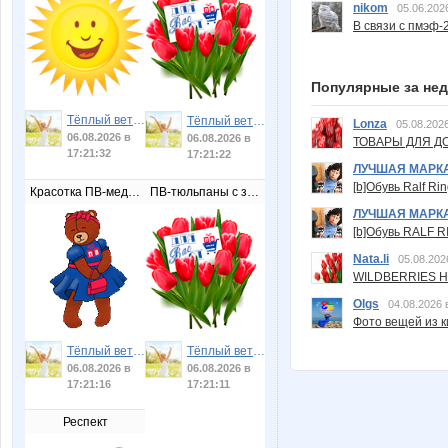
nikom
05.06.202
В связи с пмэф-
Популярные за не
Тёплый ветер
Тёплый ветер
Lonza
05.08.2026
06.08.2026 в
06.08.2026 в
ТОВАРЫ ДЛЯ ДО
17:21:32
17:21:22
ЛУЧШАЯ МАРК
[b]Обувь Ralf Ri
Красотка ПВ-медведица
ПВ-тюльпаны с запиской
ЛУЧШАЯ МАРК
[b]Обувь RALF RI
Nata.li
05.08.202
WILDBERRIES Н
Olgs
04.08.2026 
Фото вещей из ки
Тёплый ветер
Тёплый ветер
06.08.2026 в
06.08.2026 в
17:21:16
17:21:11
Респект