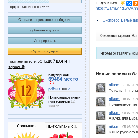
Поделиться:
Портрет заполнен на 56 %
https://warmwind.www.nn
Отправить приватное сообщение
Экспресс! Бельё для
Добавить в друзья
0 комментариев
. Ва
Игнорировать
Сделать подарок
Чтобы оставлять ко
Покупаем вместе: БОЛЬШОЙ ШОПИНГ
(взрослый)
Новые записи в бл
популярность:
69484 место
-7 ↓
nikom
21.07.202
рейтинг
100
?
Хотел в IT - поп
Привилегированный
nikom
18.07.202
пользователь
12
Полдневное лет
уровня
nikom
08.07.202
Азбука для Бура
Солнышко
ПВ-тюльпаны с запиской
nikom
05.06.202
К Дню русского 