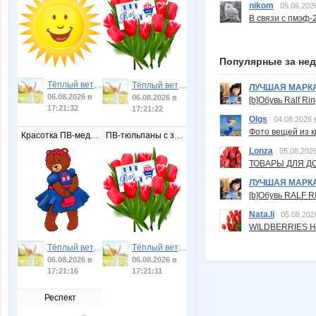
nikom
05.06.202
В связи с пмэф-
Популярные за не
Тёплый ветер
Тёплый ветер
ЛУЧШАЯ МАРК
06.08.2026 в
06.08.2026 в
[b]Обувь Ralf Ri
17:21:32
17:21:22
Olgs
04.08.2026 
Фото вещей из ки
Красотка ПВ-медведица
ПВ-тюльпаны с запиской
Lonza
05.08.2026
ТОВАРЫ ДЛЯ ДО
ЛУЧШАЯ МАРК
[b]Обувь RALF RI
Nata.li
05.08.202
WILDBERRIES Н
Тёплый ветер
Тёплый ветер
06.08.2026 в
06.08.2026 в
17:21:16
17:21:11
Респект