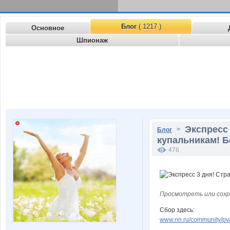
Блог
( 1217 )
Основное
Шпионаж
Экспресс
>
Блог
купальникам! Б
476
Просмотреть или сохр
Сбор здесь:
www.nn.ru/community/pv/