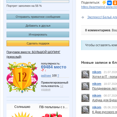
Поделиться:
Портрет заполнен на 56 %
https://warmwind.www.nn.
Отправить приватное сообщение
Экспресс! Бельё для
Добавить в друзья
0 комментариев
. Ва
Игнорировать
Сделать подарок
Чтобы оставлять ко
Покупаем вместе: БОЛЬШОЙ ШОПИНГ
(взрослый)
Новые записи в бл
популярность:
69484 место
-7 ↓
nikom
21.07.202
рейтинг
100
?
Хотел в IT - поп
Привилегированный
nikom
18.07.202
пользователь
12
Полдневное лет
уровня
nikom
08.07.202
Азбука для Бура
Солнышко
ПВ-тюльпаны с запиской
nikom
05.06.202
К Дню русского 