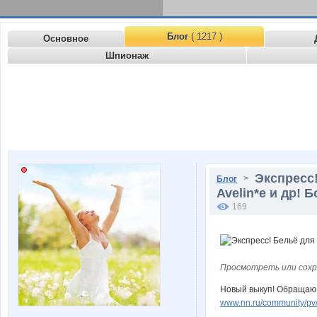
Блог
( 1217 )
Основное
Шпионаж
Экспресс!
>
Блог
Avelin*e и др! 
169
Просмотреть или сохр
Новый выкуп! Обращаю
www.nn.ru/community/pv/