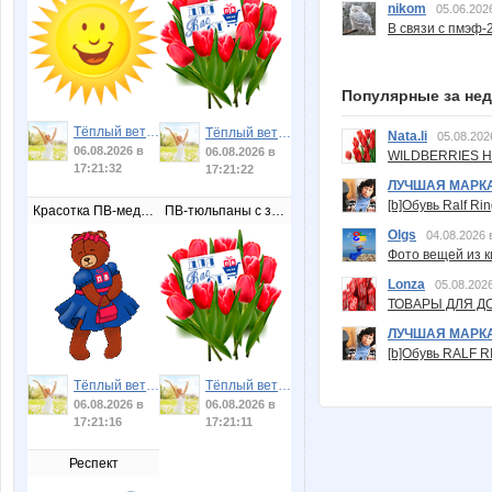
nikom
05.06.202
В связи с пмэф-
Популярные за не
Тёплый ветер
Тёплый ветер
Nata.li
05.08.202
06.08.2026 в
06.08.2026 в
WILDBERRIES Н
17:21:32
17:21:22
ЛУЧШАЯ МАРК
[b]Обувь Ralf Ri
Красотка ПВ-медведица
ПВ-тюльпаны с запиской
Olgs
04.08.2026 
Фото вещей из ки
Lonza
05.08.2026
ТОВАРЫ ДЛЯ ДО
ЛУЧШАЯ МАРК
[b]Обувь RALF RI
Тёплый ветер
Тёплый ветер
06.08.2026 в
06.08.2026 в
17:21:16
17:21:11
Респект